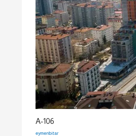
A-106
eymenbitar