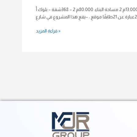
معلومات عامة: –مناسب للحصول على الجنسية –مدة التوصيل 15شهر – سند ملكية جاهز تفاصيل المشروع : مساحة الأرض: 13.000م 2 مساحة البناء: 80.000م 2 – 368شقة – بلوك أ
قراءة المزيد »