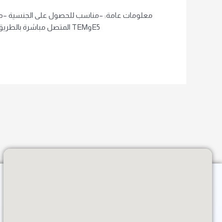
24طابقًا ، بلوك ب 4طوابق ، بلوك سي 3طوابق ، ولوكا 2عبارة عن 21طابقًا موقع : –يقع هذا المشروع في شارع Çanakkaleالمتصل مباشرة بالطريق السريع TEMوE5