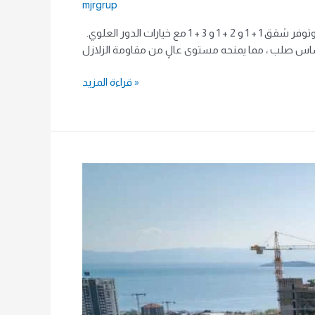
mjrgrup
بنيت على مساحة 14500 متر مربع وتضم 9500 متر مربع متر مربع من المساحات الخضراء. يحتوي على 360 شقة و 22 وحدات تجارية وتوفر شقق 1 + 1 و 2 + 1 و 3 + 1 مع خيارات الدور العلوي.
قراءة المزيد »
A-
106