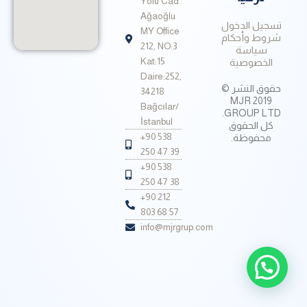
Yolu Cad.
Ağaoğlu
تسجيل الدخول
MY Office
شروط وأحكام
212, NO:3
سياسة
Kat:15
الخصوصية
Daire:252,
حقوق النشر ©
34218
2019 MJR
Bağcılar/
GROUP LTD.
İstanbul
كل الحقوق
+90 538
محفوظة.
250 47 39
+90 538
250 47 38
+90 212
803 68 57
info@mjrgrup.com